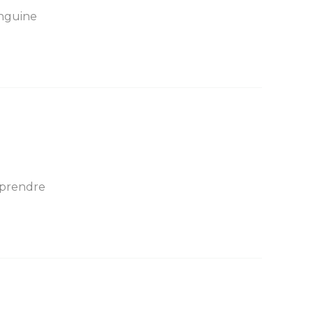
anguine
e prendre