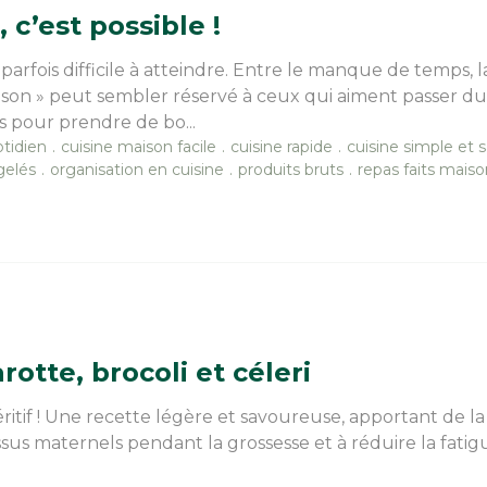
 c’est possible !
rfois difficile à atteindre. Entre le manque de temps, 
 maison » peut sembler réservé à ceux qui aiment passer d
s pour prendre de bo...
otidien
cuisine maison facile
cuisine rapide
cuisine simple et 
gelés
organisation en cuisine
produits bruts
repas faits maiso
otte, brocoli et céleri
tif ! Une recette légère et savoureuse, apportant de la
sus maternels pendant la grossesse et à réduire la fatigue