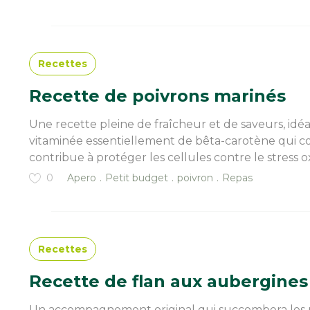
Recettes
Recette de poivrons marinés
Une recette pleine de fraîcheur et de saveurs, idéa
vitaminée essentiellement de bêta-carotène qui co
contribue à protéger les cellules contre le stress oxy
0
Apero
Petit budget
poivron
Repas
Recettes
Recette de flan aux aubergines
Un accompagnement original qui succombera les pap