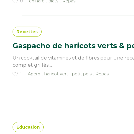
0
épinard
plats
Repas
Recettes
Gaspacho de haricots verts & pe
Un cocktail de vitamines et de fibres pour une rece
complet grillés....
1
Apero
haricot vert
petit pois
Repas
Éducation