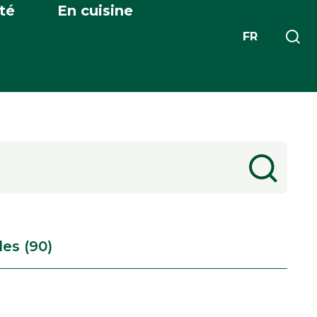
té
En cuisine
FR
les (90)