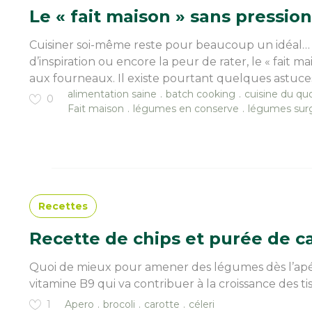
Le « fait maison » sans pression,
Cuisiner soi-même reste pour beaucoup un idéal… pa
d’inspiration ou encore la peur de rater, le « fait
aux fourneaux. Il existe pourtant quelques astuce
alimentation saine
batch cooking
cuisine du qu
0
Fait maison
légumes en conserve
légumes sur
Recettes
Recette de chips et purée de car
Quoi de mieux pour amener des légumes dès l’apéri
vitamine B9 qui va contribuer à la croissance des tis
1
Apero
brocoli
carotte
céleri