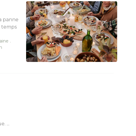
la panne
u temps
saine
n
. ...