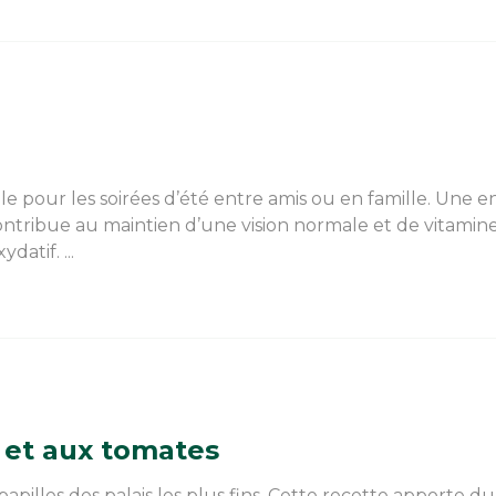
le pour les soirées d’été entre amis ou en famille. Une e
ntribue au maintien d’une vision normale et de vitamine
datif. ...
 et aux tomates
illes des palais les plus fins. Cette recette apporte du