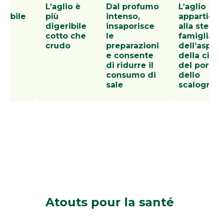
L’aglio è
Dal profumo
L’aglio
onibile
più
intenso,
appartie
digeribile
insaporisce
alla stess
no
cotto che
le
famiglia
crudo
preparazioni
dell’aspa
e consente
della cipo
di ridurre il
del porro
consumo di
dello
sale
scalogno
Atouts
pour la santé