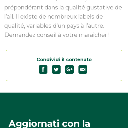
prépondérant dans la qualité gustative de
l’ail. Il existe de nombreux labels de
qualité, variables d’un pays à l’autre.
Demandez conseil à votre maraîcher!
Condividi il contenuto
Partagez
Partagez
Partagez
"L’aglio"
"L’aglio"
"L’aglio"
sur
sur
sur
Facebook33
Twitter32
Google+32
Aggiornati con la