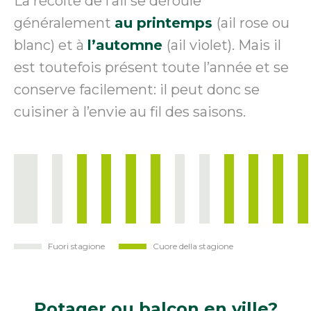
La récolte de l’ail se déroule
généralement
au printemps
(ail rose ou
blanc) et à
l’automne
(ail violet). Mais il
est toutefois présent toute l’année et se
conserve facilement: il peut donc se
cuisiner à l’envie au fil des saisons.
Fuori stagione
Cuore della stagione
Gen
Feb
Mar
Apr
Mag
Giu
Lug
Ago
Set
Ott
Nov
Di
Potager
ou balcon en ville?