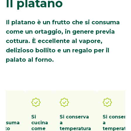
Il platano
Il platano è un frutto che si consuma
come un ortaggio, in genere previa
cottura. È eccellente al vapore,
delizioso bollito e un regalo per il
palato al forno.
i
Si
Si conserva
Si conserv
onsuma
cucina
a
a
otto
come
temperatura
temperatur