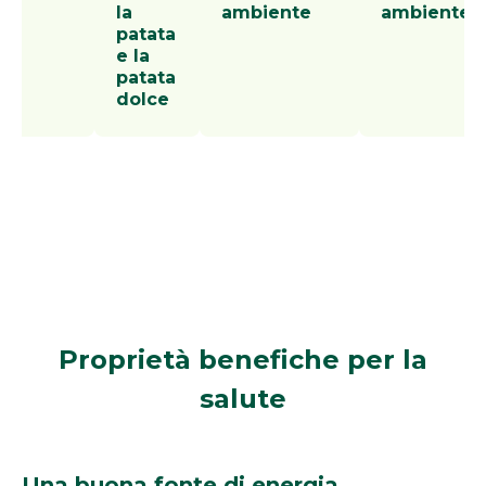
la
ambiente
ambiente
patata
e la
patata
dolce
Proprietà benefiche
per la
salute
Una buona fonte di energia