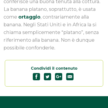
conferisce una buona tenuta alla cottura.
La banana platano, soprattutto, è usata
come
ortaggio
, contrariamente alla
banana. Negli Stati Uniti e in Africa la si
chiama semplicemente “platano”, senza
riferimento alla banana. Non è dunque
possibile confonderle.
Condividi il contenuto
Partagez
Partagez
Partagez
"Il
"Il
"Il
platano"
platano"
platano"
sur
sur
sur
Facebook34
Twitter33
Google+33