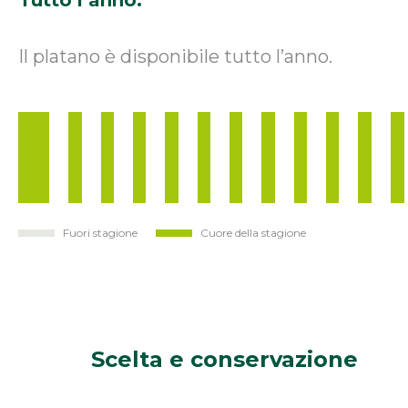
Il platano è disponibile tutto l’anno.
Fuori stagione
Cuore della stagione
Gen
Feb
Mar
Apr
Mag
Giu
Lug
Ago
Set
Ott
Nov
Di
Scelta e
conservazione