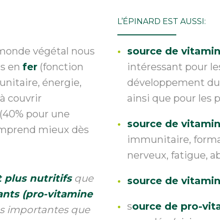
L’ÉPINARD EST AUSSI:
e monde végétal nous
source de vitami
es en
fer
(fonction
intéressant pour l
nitaire, énergie,
développement du f
 à couvrir
ainsi que pour les 
 (40% pour une
source de vitami
omprend mieux dès
immunitaire, forma
nerveux, fatigue, a
 plus nutritifs
que
source de vitami
ants (pro-vitamine
s
ource de pro-vit
lus importantes que