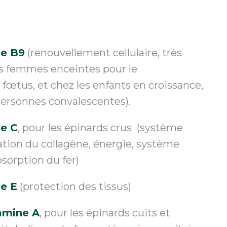
ne B9
(renouvellement cellulaire, très
es femmes enceintes pour le
œtus, et chez les enfants en croissance,
personnes convalescentes).
ne C
, pour les épinards crus (système
tion du collagène, énergie, système
bsorption du fer)
ne E
(protection des tissus)
amine A
, pour les épinards cuits et