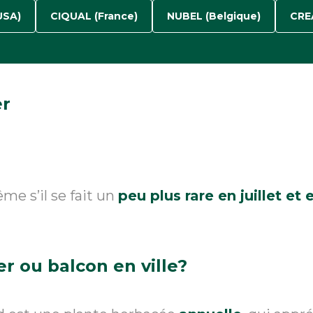
USA)
CIQUAL (France)
NUBEL (Belgique)
CREA
r
me s’il se fait un
peu plus rare en juillet et
er
ou balcon en ville?