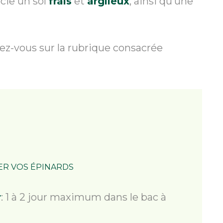
écie un sol
frais
et
argileux
, ainsi qu’une
ndez-vous sur la rubrique consacrée
ER VOS ÉPINARDS
r
: 1 à 2 jour maximum dans le bac à