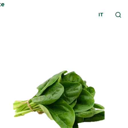
te
IT