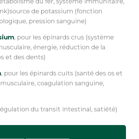
métabolisme du fer, système immunitaire,
link)source de potassium (fonction
ologique, pression sanguine)
sium
, pour les épinards crus (système
usculaire, énergie, réduction de la
os et des dents)
m
, pour les épinards cuits (santé des os et
 musculaire, coagulation sanguine,
égulation du transit intestinal, satiété)