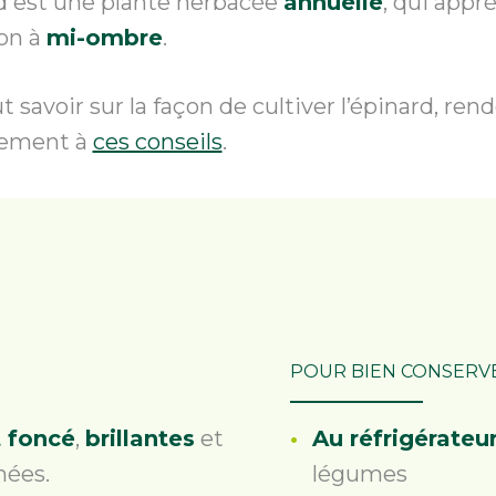
d est une plante herbacée
annuelle
, qui appr
on à
mi-ombre
.
t savoir sur la façon de cultiver l’épinard, re
vement à
ces conseils
.
POUR BIEN CONSERV
t foncé
,
brillantes
et
Au réfrigérateu
hées.
légumes