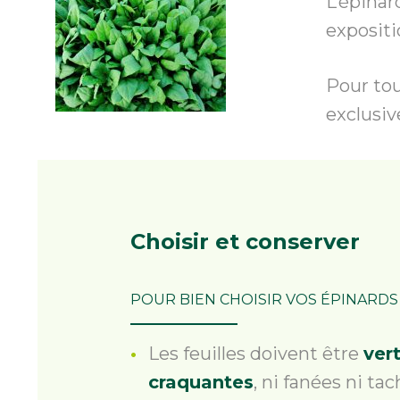
L’épinar
expositi
Pour tou
exclusi
Choisir
et conserver
POUR BIEN CHOISIR VOS ÉPINARDS
Les feuilles doivent être
ver
craquantes
, ni fanées ni tac