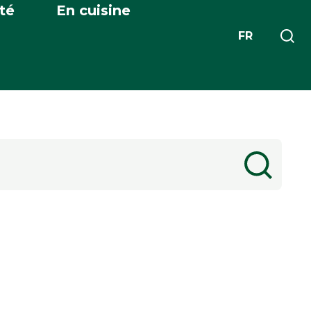
té
En cuisine
FR