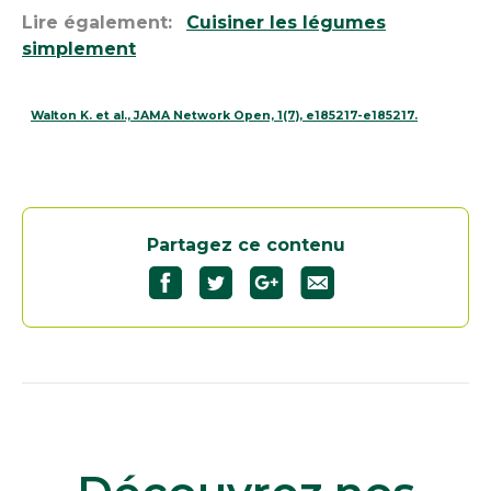
Lire également:
Cuisiner les légumes
simplement
Walton K. et al., JAMA Network Open, 1(7), e185217-e185217.
Partagez ce contenu