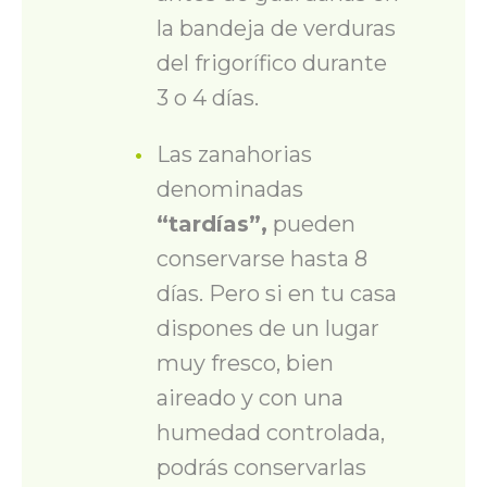
la bandeja de verduras
del frigorífico durante
3 o 4 días.
Las zanahorias
denominadas
“tardías”
,
pueden
conservarse hasta 8
días. Pero si en
t
u casa
dispone
s
de un lugar
muy fresco, bien
aireado y con una
humedad controlada,
podrá
s
conservarlas