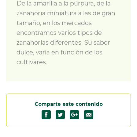
De la amarilla a la púrpura, de la
zanahoria miniatura a las de gran
tamaño, en los mercados
encontramos varios tipos de
zanahorias diferentes. Su sabor
dulce
,
varía en función de los
cultivares.
Comparte este contenido
Partagez
Partagez
Partagez
"La
"La
"La
zanahoria"
zanahoria"
zanahoria"