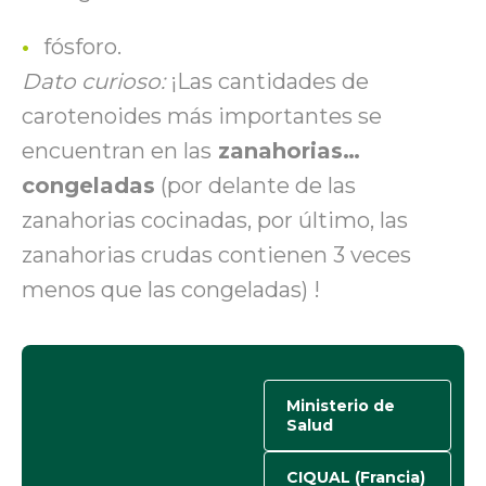
fósforo.
Dato curioso:
¡Las cantidades de
carotenoides más importantes se
encuentran en las
zanahorias…
congeladas
(por delante de las
zanahorias cocinadas, por último, las
zanahorias crudas contienen 3 veces
menos que las congeladas) !
Ministerio de
Salud
CIQUAL (Francia)