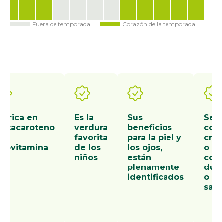
Fuera de temporada
Corazón de la temporada
Ene
Feb
Mar
Abr
May
Jun
Jul
Ago
Sep
Oct
Nov
Dic
Es rica en
Es la
Sus
Se
betacaroteno
verdura
beneficios
coc
o
favorita
para la piel y
cru
provitamina
de los
los ojos,
o
A
niños
están
coci
plenamente
dul
identificados
o
sala