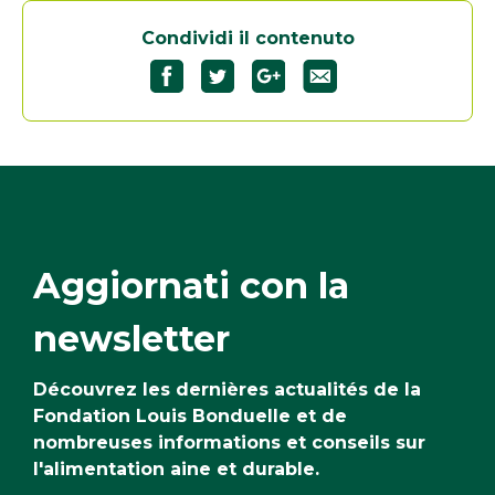
Condividi il contenuto
Partagez
Partagez
Partagez
"L’indivia"
"L’indivia"
"L’indivia"
sur
sur
sur
Facebook35
Twitter34
Google+34
Aggiornati con la
newsletter
Découvrez les dernières actualités de la
Fondation Louis Bonduelle et de
nombreuses informations et conseils sur
l'alimentation aine et durable.