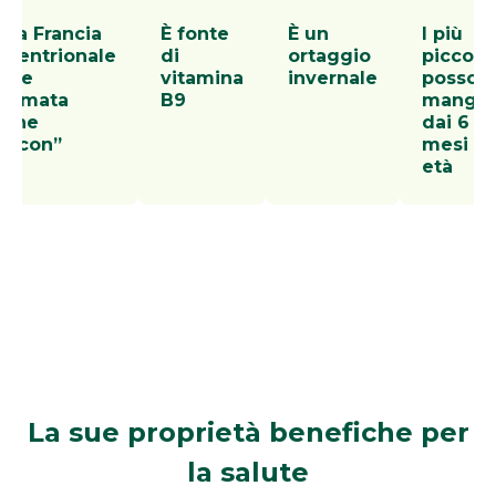
lla Francia
È fonte
È un
I più
ttentrionale
di
ortaggio
piccoli
iene
vitamina
invernale
posson
hiamata
B9
mangia
nche
dai 6
chicon”
mesi di
età
La sue proprietà benefiche
per
la salute