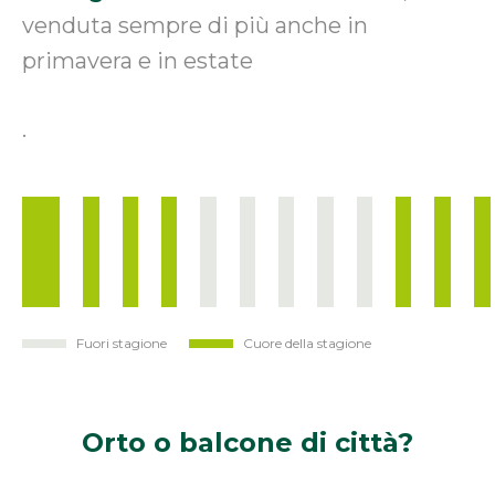
venduta sempre di più anche in
primavera e in estate
.
Fuori stagione
Cuore della stagione
Gen
Feb
Mar
Apr
Mag
Giu
Lug
Ago
Set
Ott
Nov
Di
Orto o
balcone di città?