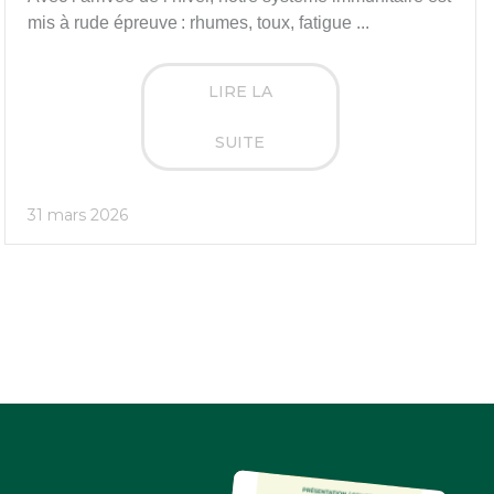
mis à rude épreuve : rhumes, toux, fatigue ...
LIRE LA
SUITE
31 mars 2026