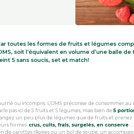
e: car toutes les formes de fruits et légumes com
OMS, soit l’équivalent en volume d’une balle de te
eint 5 sans soucis, set et match!
tourné ou incompris. L’OMS préconise de consommer au 
le pas ici de 5 fruits et 5 légumes, mais bien de
5 porti
mangez un peu plus de légumes que de fruits et prene
eurs formes:
crus, cuits, frais, surgelés, en conserve
…
 de carottes râpées ou un bol de soupe, un accompagn