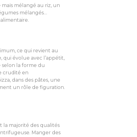
 maïs mélangé au riz, un
e légumes mélangés…
 alimentaire.
nimum, ce qui revient au
 qui évolue avec l’appétit,
e selon la forme du
e crudité en
zza, dans des pâtes, une
ent un rôle de figuration.
 la majorité des qualités
 centrifugeuse. Manger des