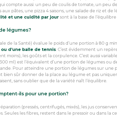
qui compte aussi: un peu de coulis de tomate, un peu de
aux pâtes, une pizza 4 saisons, une salade de riz et d
ité et une cuidité par jour
sont à la base de l’équilibre
n de légumes?
le de la Santé) évalue le poids d’une portion à 80 g mi
ou d’une balle de tennis
. C’est évidemment un repère,
nt moins), les goûts et la corpulence. C’est aussi variabl
300 ml) est l’équivalent d’une portion de légumes ou d
de. Pour atteindre une portion de légumes sur une pi
ut bien sûr donner de la place au légume et pas uniquem
isent, sans oublier que de la variété naît l’équilibre.
ptent-ils pour une portion?
paration (pressés, centrifugés, mixés), les jus conservent
. Seules les fibres, restent dans le pressoir ou dans la