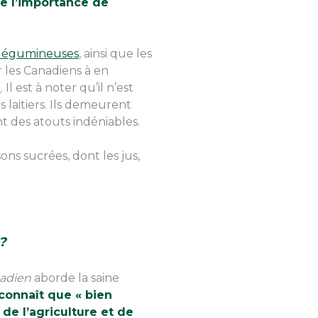
e l’importance de
légumineuses
, ainsi que les
ter les Canadiens à en
t
. Il est à noter qu’il n’est
 laitiers. Ils demeurent
t des atouts indéniables.
ons sucrées, dont les jus,
s?
nadien
aborde la saine
econnaît que « bien
de l’agriculture et de