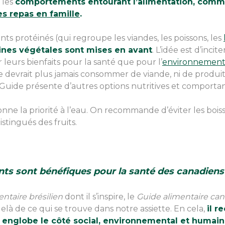
 les
comportements entourant l’alimentation, comm
es repas en famille
.
nts protéinés (qui regroupe les viandes, les poissons, les
éines végétales sont mises en avant
. L’idée est d’inci
leurs bienfaits pour la santé que pour l’
environnemen
 devrait plus jamais consommer de viande, ni de produits
 Guide présente d’autres options nutritives et comportan
nne la priorité à l’eau. On recommande d’éviter les boiss
stingués des fruits.
ts sont bénéfiques pour la santé des canadien
ntaire brésilien
dont il s’inspire, le
Guide alimentaire ca
elà de ce qui se trouve dans notre assiette. En cela,
il r
 englobe le côté social, environnemental et humain 