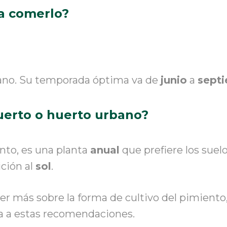
a comerlo?
erano. Su temporada óptima va de
junio
a
sept
uerto o huerto urbano?
ento
,
es una planta
anual
que prefiere los suel
ición al
sol
.
er más sobre la forma de cultivo del pimiento
va
a estas recomendaciones
.