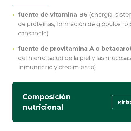
fuente de vitamina B6
(energía, siste
de proteínas, formación de glóbulos roj
cansancio)
fuente de provitamina A o betacaro
del hierro, salud de la piel y las mucosas
inmunitario y crecimiento)
Composición
Minis
nutricional