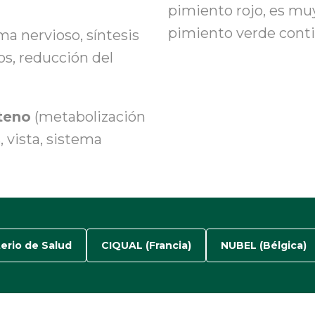
pimiento rojo
,
es muy
pimiento verde cont
ma nervioso, síntesis
os, reducción del
teno
(metabolización
, vista, sistema
terio de Salud
CIQUAL (Francia)
NUBEL (Bélgica)