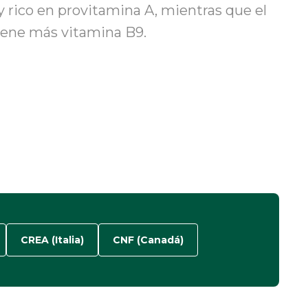
 rico en provitamina A, mientras que el
iene más vitamina B9.
CREA (Italia)
CNF (Canadá)