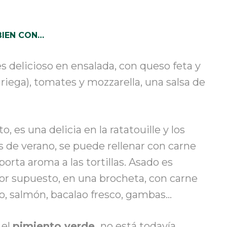
BIEN CON…
s delicioso en ensalada, con queso feta y
riega), tomates y mozzarella, una salsa de
to
,
es una delicia en la ratatouille y los
 de verano, se puede rellenar con carne
orta aroma a las tortillas. Asado es
por supuesto, en una brocheta, con carne
ro, salmón, bacalao fresco, gambas…
 el
pimiento verde
,
no está todavía