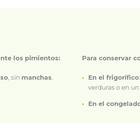
r
nte los pimientos:
Para conservar c
iso
, sin
manchas
.
En el frigorífico
verduras o en un 
En el congelad