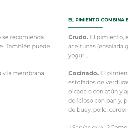
EL PIMIENTO COMBINA 
so se recomienda
Crudo.
El pimiento
,
e
ete. También puede
aceitunas (ensalada g
yogur…
s
y la membrana
Cocinado.
El pimien
estofados de verduras
picada o con atún y ap
delicioso con pan y, 
de buey, pollo, corde
¿Sabía
s
que…?
Como