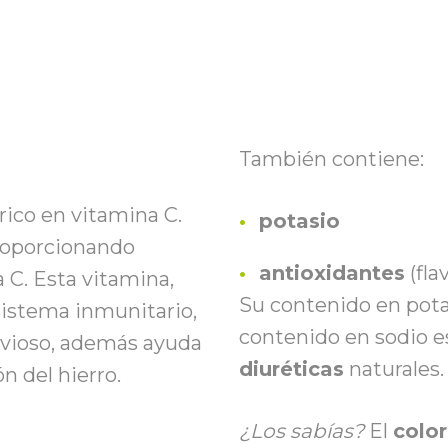
También contiene:
rico en vitamina C.
potasio
roporcionando
antioxidantes
(fla
 C. Esta vitamina
,
Su contenido en pota
sistema inmunitario,
contenido en sodio e
rvioso, además ayuda
diuréticas
naturales.
n del hierro.
¿Lo
s
sabía
s
?
El
color