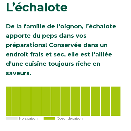
L’échalote
De la famille de l’oignon, l’échalote
apporte du peps dans vos
préparations! Conservée dans un
endroit frais et sec, elle est l’alliée
d’une cuisine toujours riche en
saveurs.
Hors saison
Coeur de saison
Jan
Fév
Mar
Avr
Mai
Juin
Juil
Août
Sep
Oct
Nov
Déc