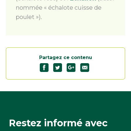
nommée « échalote cuisse de
poulet »).
Partagez ce contenu
Partagez
Partagez
Partagez
"L’échalote"
"L’échalote"
"L’échalote"
sur
sur
sur
Facebook37
Twitter36
Google+36
Restez informé avec