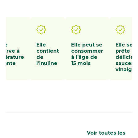
e se
Elle
Elle peut se
Elle se
serve à
contient
consommer
prête à 
pérature
de
à l’âge de
délicieu
iante
l’inuline
15 mois
sauces 
vinaigre
Les recettes que
Voir toutes les