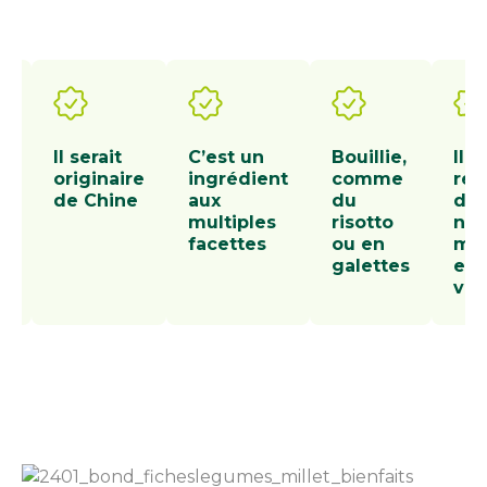
Il serait
C’est un
Bouillie,
Il
originaire
ingrédient
comme
ren
de Chine
aux
du
de
é
multiples
risotto
no
e
facettes
ou en
min
galettes
et
e
vit