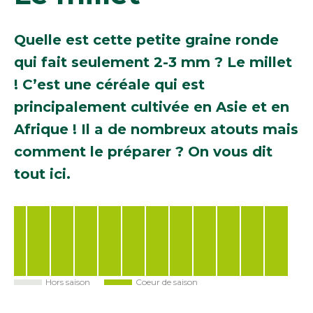
Quelle est cette petite graine ronde
qui fait seulement 2-3 mm ? Le millet
! C’est une céréale qui est
principalement cultivée en Asie et en
Afrique ! Il a de nombreux atouts mais
comment le préparer ? On vous dit
tout ici.
Hors saison
Coeur de saison
Jan
Fév
Mar
Avr
Mai
Juin
Juil
Août
Sep
Oct
Nov
Déc