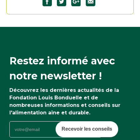
Partagez
Partagez
Partagez
"Le
"Le
"Le
millet"
millet"
millet"
sur
sur
sur
Facebook33
Twitter32
Google+32
Restez informé avec
notre newsletter !
Découvrez les dernières actualités de la
Fondation Louis Bonduelle et de
nombreuses informations et conseils sur
l'alimentation aine et durable.
Recevoir les conseils