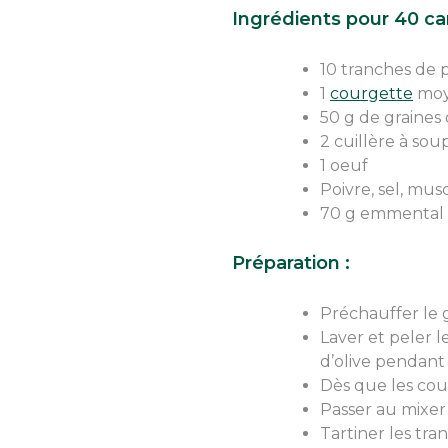
Ingrédients pour 40 ca
10 tranches de 
1
courgette
moy
50 g de graines
2 cuillère à soup
1 oeuf
Poivre, sel, mu
70 g emmental 
Préparation :
Préchauffer le g
Laver et peler l
d’olive pendant 
Dès que les cou
Passer au mixer
Tartiner les tr