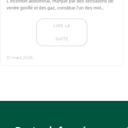
L’inconfort abdominal, marqué par des sensations de
ventre gonflé et des gaz, constitue l'un des mot...
LIRE LA
SUITE
31 mars 2026