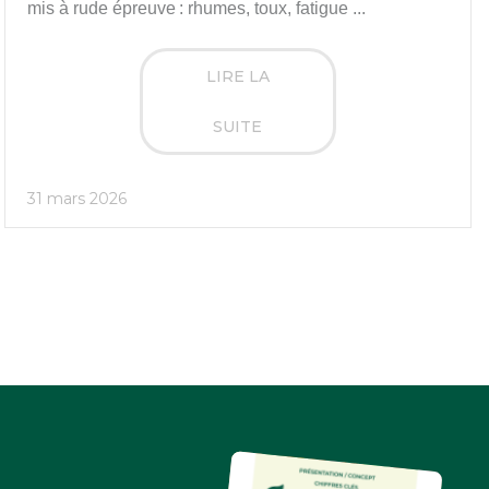
mis à rude épreuve : rhumes, toux, fatigue ...
LIRE LA
SUITE
31 mars 2026