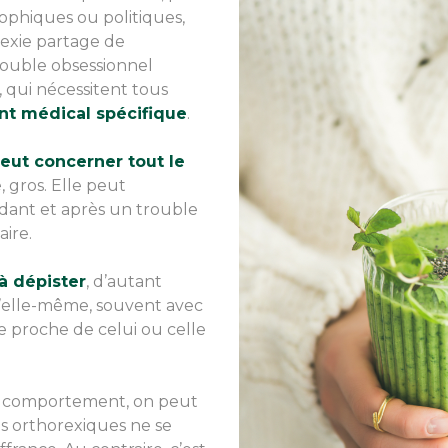
sophiques ou politiques,
rexie partage de
rouble obsessionnel
 qui nécessitent tous
 médical spécifique
.
eut concerner tout le
e, gros. Elle peut
ndant et après un trouble
ire.
à dépister
, d’autant
d’elle-même, souvent avec
e proche de celui ou celle
du comportement, on peut
ns orthorexiques ne se