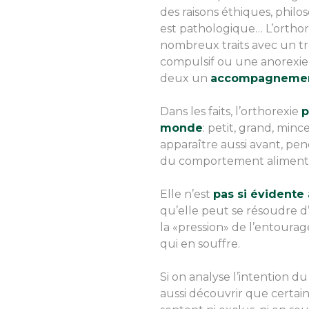
des raisons éthiques, philo
est pathologique… L’ortho
nombreux traits avec un t
compulsif ou une anorexie,
deux un
accompagnement
Dans les faits, l’orthorexie
p
monde
: petit, grand, minc
apparaître aussi avant, pe
du comportement alimenta
Elle n’est
pas si évidente 
qu’elle peut se résoudre 
la «pression» de l’entourag
qui en souffre.
Si on analyse l’intention 
aussi découvrir que certai