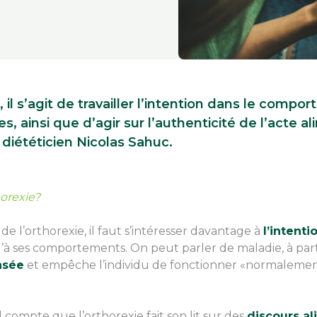
e, il s’agit de travailler l’intention dans le comp
, ainsi que d’agir sur l’authenticité de l’acte al
 diététicien Nicolas Sahuc.
horexie?
e l’orthorexie, il faut s’intéresser davantage à
l’intenti
’à ses comportements. On peut parler de maladie, à pa
nsée
et empêche l’individu de fonctionner «normalemen
 compte que l’orthorexie fait son lit sur des
discours al