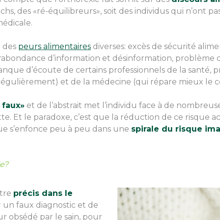
hs, des «ré-équilibreurs», soit des individus qui n’ont 
médicale.
r des
peurs alimentaires
diverses: excès de sécurité aliment
rabondance d’information et désinformation, problème
manque d’écoute de certains professionnels de la santé, p
régulièrement) et de la médecine (qui répare mieux le 
 faux»
et de l’abstrait met l’individu face à de nombreuse
tte. Et le paradoxe, c’est que la réduction de ce risque a
ique s’enfonce peu à peu dans une
spirale du risque im
ie?
être
précis dans le
er un faux diagnostic et de
 obsédé par le sain, pour