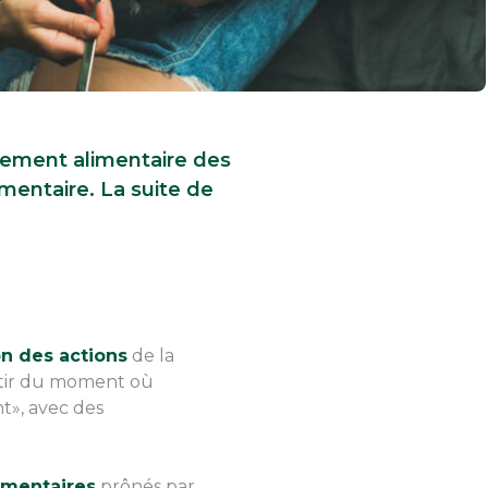
ortement alimentaire des
imentaire. La suite de
on des actions
de la
rtir du moment où
t», avec des
imentaires
prônés par