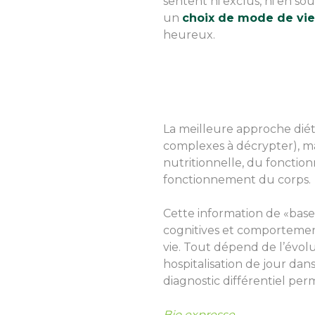
sentent ni exclus, ni en sou
un
choix de mode de vie
heureux.
La meilleure approche diété
complexes à décrypter), m
nutritionnelle, du fonction
fonctionnement du corps.
Cette information de «base
cognitives et comportemental
vie. Tout dépend de l’évol
hospitalisation de jour d
diagnostic différentiel perm
Bio expresse