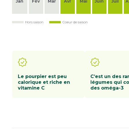
Jan
Fév
Mar
Avr
Mai
Juin
Juil
A
Hors saison
Coeur de saison
Le pourpier est peu
C’est un des ra
calorique et riche en
légumes qui co
vitamine C
des oméga-3