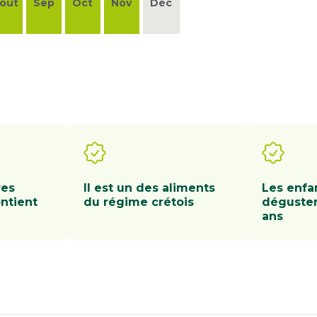
oût
Sep
Oct
Nov
Déc
res
Il est un des aliments
Les enfa
ntient
du régime crétois
déguster 
ans