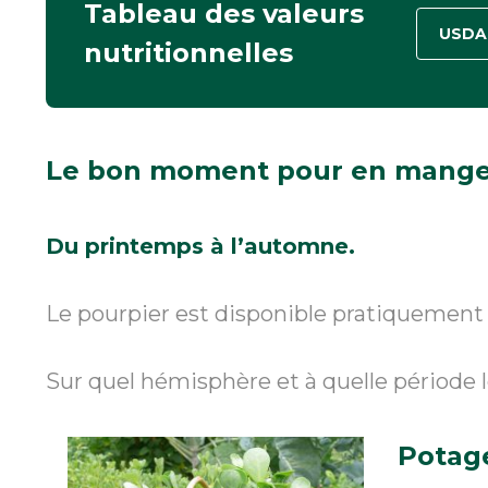
Tableau des valeurs
USDA 
nutritionnelles
Le bon moment
pour en mange
Du printemps à l’automne.
Le pourpier est disponible
pratiquemen
Sur quel hémisphère et à quelle période 
Potag