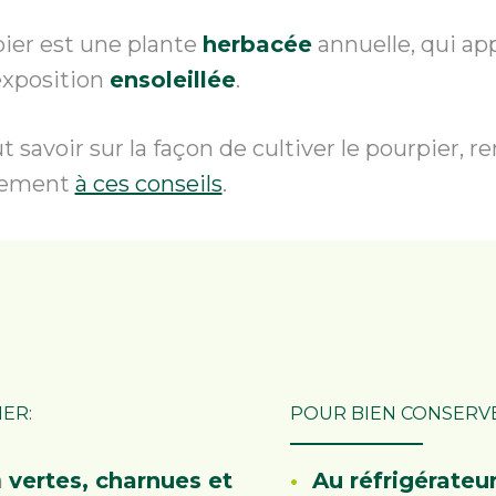
ier est une plante
herbacée
annuelle, qui ap
exposition
ensoleillée
.
t savoir sur la façon de cultiver le pourpier, 
vement
à ces conseils
.
ER:
POUR BIEN CONSERV
n
vertes, charnues et
Au réfrigérateu