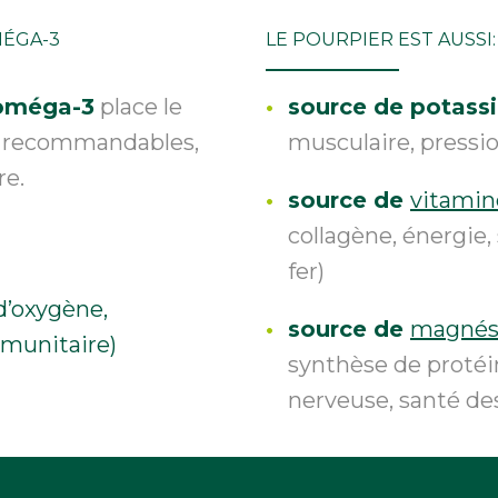
MÉGA-3
LE POURPIER EST AUSSI:
oméga-3
place le
source de potas
nt recommandables
,
musculaire, pressi
re.
source de
vitamin
collagène, énergie,
fer)
 d’oxygène,
source de
magné
munitaire)
synthèse de protéi
nerveuse, santé des