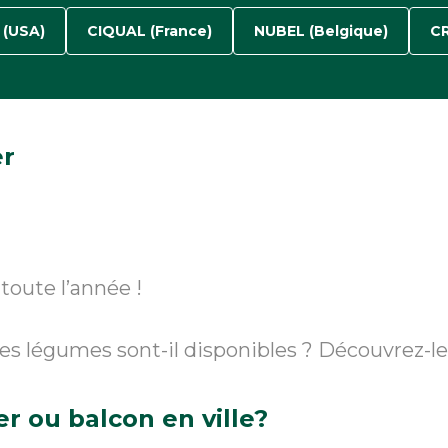
(USA)
CIQUAL (France)
NUBEL (Belgique)
CR
r
t
toute l’année !
les légumes sont-il disponibles ? Découvrez-l
er
ou balcon en ville?