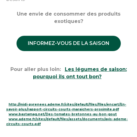
Une envie de consommer des produits
exotiques?
INFORMEZ-VOUS DE LA SAISON
Pour aller plus loin:
Les légumes de saison:
pourquoi ils ont tout bon?
http://midi-pyrenees.ademe.fr/sites/default/files/files/encart/En-
savoir-plus/rapport-circuits-courts-maraichers-proximite.pdf
www.bastamag.net/Des-tomates-bretonnes-au-bon-gout
www.ademe.fr/sites/default/files/assets/documents/avis-ademe-
circuits-courts.pdf