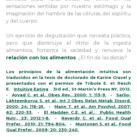
sensaciones sentidas por nuestro estómago y la
imaginación del hambre de las células, del espíritu
y del cuerpo.
Un ejercicio de degustación que necesita práctica,
pero que disminuye el ritmo de la ingesta
alimenticia, fomenta la saciedad y renueva la
relación con los alimentos
. ¿El fin de las dietas?
Los principios de la alimentación intuitiva son
traducidos en la tesis de doctorado
de Karine Gravel y
presentados con el permiso de Tribole E. et Resch
E.
Intuitive Eating
. 3rd ed., St-Martin’s Press NY, 2012.
•
Ayyad C. et al., Obes Rev., 2000; 1: 113-9.
•
Sarlio-
Lähteenkorva S. et al., Int J Obes Relat Metab Disord.
2000; 24: 116-25.
•
Mann T. et al., Am Psychol. 2007;
62: 220-33.
•
El Madden C,E. et al., Public Health
Nutr., 23; 2012:1-8.
•
Reverdy C. et al., Food Qual
Prefer., 2010; 21: 794-804.
•
Mustonen S. et al., Food
Qual Prefer., 2009; 20: 230-240.