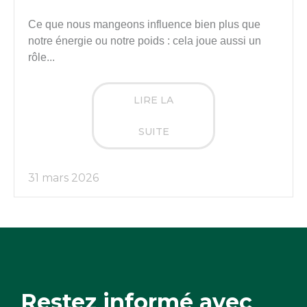
Ce que nous mangeons influence bien plus que
notre énergie ou notre poids : cela joue aussi un
rôle...
LIRE LA
SUITE
31 mars 2026
Restez informé avec