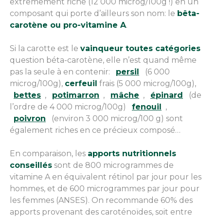
extrêmement riche (12 000 microg/100g !) en un
composant qui porte d’ailleurs son nom: le
bêta-
carotène ou pro-vitamine A
.
Si la carotte est le
vainqueur toutes catégories
question béta-carotène, elle n’est quand même
pas la seule à en contenir:
persil
(6 000
microg/100g),
cerfeuil
frais (5 000 microg/100g),
bettes
,
potimarron
,
mâche
,
épinard
(de
l’ordre de 4 000 microg/100g)
fenouil
,
poivron
(environ 3 000 microg/100 g) sont
également riches en ce précieux composé…
En comparaison, les
apports nutritionnels
conseillés
sont de 800 microgrammes de
vitamine A en équivalent rétinol par jour pour les
hommes, et de 600 microgrammes par jour pour
les femmes (ANSES). On recommande 60% des
apports provenant des caroténoïdes, soit entre