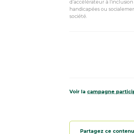
d’accélérateur à l’inclusio
handicapées ou socialemen
société.
Voir la
campagne partici
Partagez ce conten