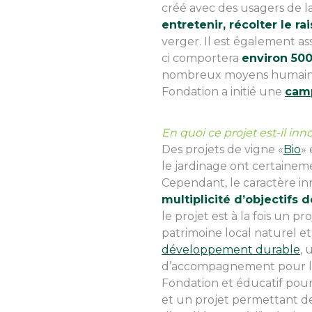
créé avec des usagers de l
entretenir, récolter le ra
verger. Il est également ass
ci comportera
environ 500
nombreux moyens humains et
Fondation a initié une
camp
En quoi ce projet est-il inn
Des projets de vigne «
Bio
» 
le jardinage ont certaineme
Cependant, le caractère in
multiplicité d’objectifs d
le projet est à la fois un p
patrimoine local naturel et
développement durable
, 
d’accompagnement pour le
Fondation et éducatif pour 
et un projet permettant 