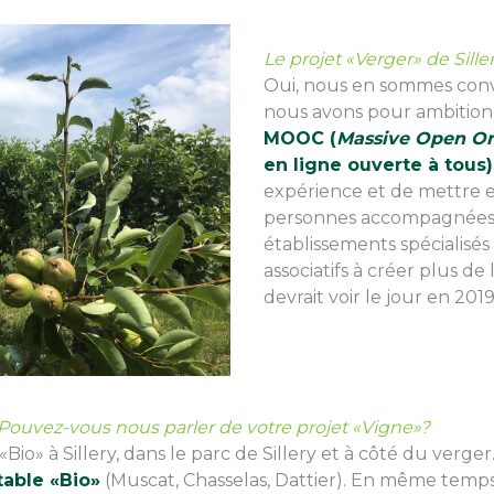
Le projet «Verger» de Sille
Oui, nous en sommes conv
nous avons pour ambitio
MOOC (
Massive Open On
en ligne ouverte à tous)
expérience et de mettre e
personnes accompagnées p
établissements spécialisés
associatifs à créer plus de l
devrait voir le jour en 2019
 Pouvez-vous nous parler de votre projet «Vigne»?
«Bio» à Sillery, dans le parc de Sillery et à côté du verger.
table «Bio»
(Muscat, Chasselas, Dattier). En même temps,