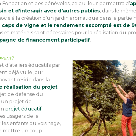
a Fondation et des bénévoles, ce qui leur permettra d’
ap
isin et d’interagir avec d’autres publics
, dans le même
ocié à la création d’un jardin aromatique dans la partie h
 ceps de vigne et le rendement escompté est de 9
 matériels sont nécessaires pour la réalisation du proj
agne de financement participatif
.
ovant?
et d’ateliers éducatifs par
nt déjà vu le jour.
novant réside dans la
e réalisation du projet
:
rojet de défense du
 un projet de
un
projet éducatif
s usagers de la
les enfants du voisinage,
de mettre un coup