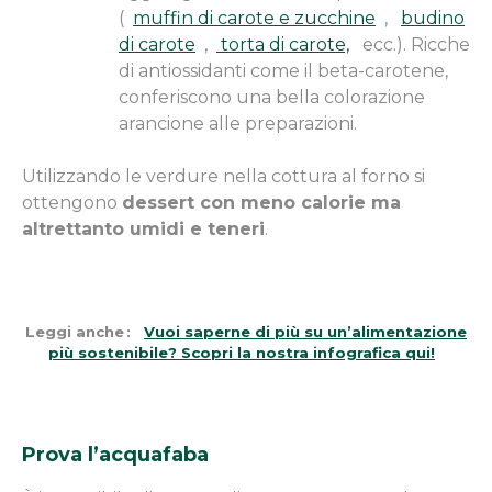
(
muffin di carote e zucchine
,
budino
di carote
,
torta di carote,
ecc.). Ricche
di antiossidanti come il beta-carotene,
conferiscono una bella colorazione
arancione alle preparazioni.
Utilizzando le verdure nella cottura al forno si
ottengono
dessert con meno calorie ma
altrettanto umidi e teneri
.
Leggi anche
:
Vuoi saperne di più su un’alimentazione
più sostenibile? Scopri la nostra infografica qui!
Prova l’acquafaba