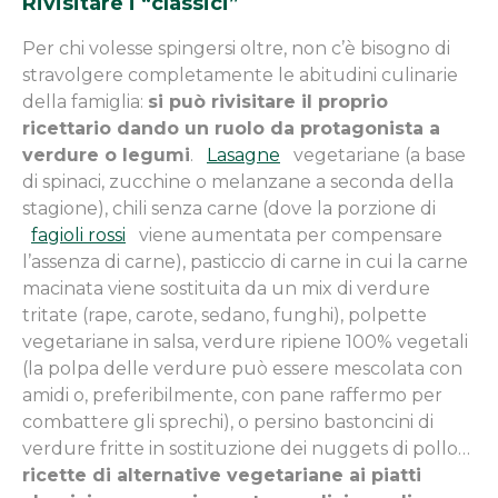
Rivisitare i “classici”
Per chi volesse spingersi oltre, non c’è bisogno di
stravolgere completamente le abitudini culinarie
della famiglia:
si può rivisitare il proprio
ricettario dando un ruolo da protagonista a
verdure o legumi
.
Lasagne
vegetariane (a base
di spinaci, zucchine o melanzane a seconda della
stagione), chili senza carne (dove la porzione di
fagioli rossi
viene aumentata per compensare
l’assenza di carne), pasticcio di carne in cui la carne
macinata viene sostituita da un mix di verdure
tritate (rape, carote, sedano, funghi), polpette
vegetariane in salsa, verdure ripiene 100% vegetali
(la polpa delle verdure può essere mescolata con
amidi o, preferibilmente, con pane raffermo per
combattere gli sprechi), o persino bastoncini di
verdure fritte in sostituzione dei nuggets di pollo…
ricette di alternative vegetariane ai piatti