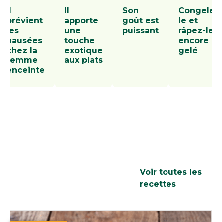
Il
Il
Son
Congelez
prévient
apporte
goût est
le et
les
une
puissant
râpez-le
nausées
touche
encore
chez la
exotique
gelé
femme
aux plats
enceinte
Les recettes que
Voir toutes les
nous aimons
recettes