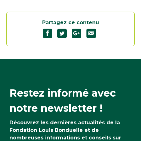
Partagez ce contenu
Partagez
Partagez
Partagez
"Le
"Le
"Le
gingembre"
gingembre"
gingembre"
sur
sur
sur
Facebook36
Twitter35
Google+35
Restez informé avec
notre newsletter !
Découvrez les dernières actualités de la
Fondation Louis Bonduelle et de
nombreuses informations et conseils sur