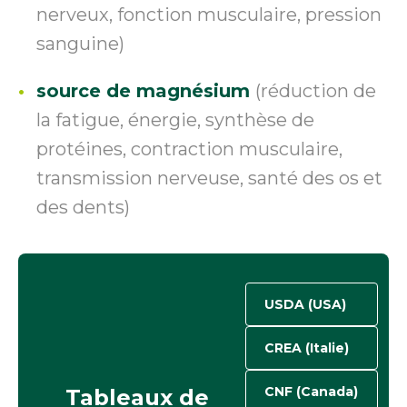
nerveux, fonction musculaire, pression
sanguine)
source de magnésium
(réduction de
la fatigue, énergie, synthèse de
protéines, contraction musculaire,
transmission nerveuse, santé des os et
des dents)
USDA (USA)
CREA (Italie)
CNF (Canada)
Tableaux de