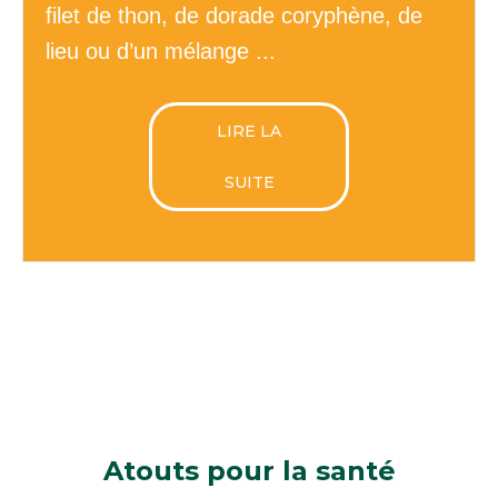
filet de thon, de dorade coryphène, de
lieu ou d’un mélange ...
LIRE LA
SUITE
Atouts
pour la santé