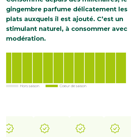
gingembre parfume délicatement les
plats auxquels il est ajouté. C’est un
stimulant naturel, à consommer avec
modération.
Hors saison
Coeur de saison
Jan
Fév
Mar
Avr
Mai
Juin
Juil
Août
Sep
Oct
Nov
Déc