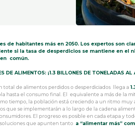
ones de habitantes más en 2050. Los expertos son cla
ente si la tasa de desperdicios se mantiene en el ni
o en común.
S DE ALIMENTOS: ¡1.3 BILLONES DE TONELADAS AL 
n total de alimentos perdidos o desperdiciados llega a
1
la hasta el consumo final. El equivalente a más de la m
mo tiempo, la población está creciendo a un ritmo muy al
ios que se implementarán a lo largo de la cadena alimen
consumidores. El progreso es posible en cada etapa y tod
r soluciones que apunten tanto
a “alimentar más” com