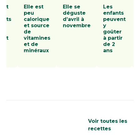
 est
Elle est
Elle se
Les
peu
déguste
enfants
ants
calorique
d’avril à
peuvent
et source
novembre
y
se
de
goûter
 et
vitamines
à partir
et de
de 2
minéraux
ans
Les recettes que
Voir toutes les
nous aimons
recettes