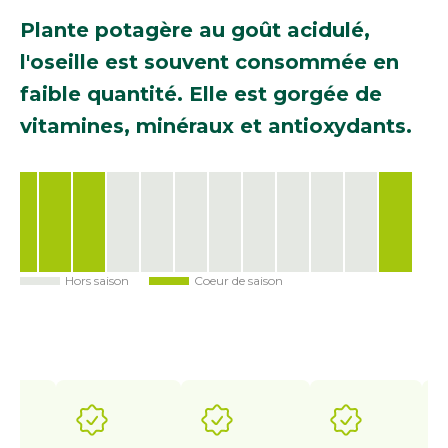
Plante potagère au goût acidulé,
l'oseille est souvent consommée en
faible quantité. Elle est gorgée de
vitamines, minéraux et antioxydants.
Hors saison
Coeur de saison
Jan
Fév
Mar
Avr
Mai
Juin
Juil
Août
Sep
Oct
Nov
Déc