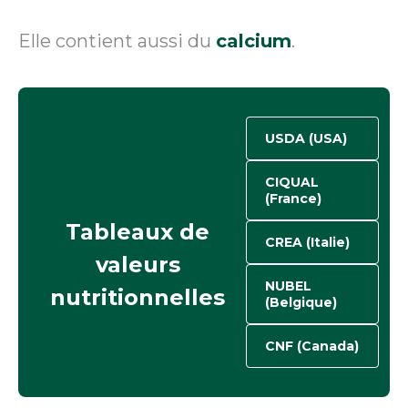
Elle contient aussi du
calcium
.
USDA (USA)
CIQUAL
(France)
Tableaux de
CREA (Italie)
valeurs
NUBEL
nutritionnelles
(Belgique)
CNF (Canada)