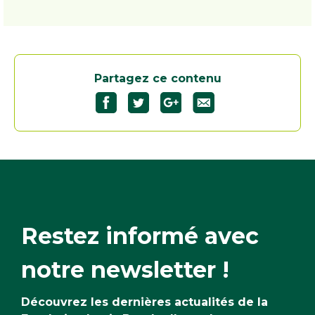
Partagez ce contenu
Partagez
Partagez
Partagez
"Le
"Le
"Le
radis
radis
radis
noir"
noir"
noir"
sur
sur
sur
Facebook37
Twitter36
Google+36
Restez informé avec
notre newsletter !
Découvrez les dernières actualités de la