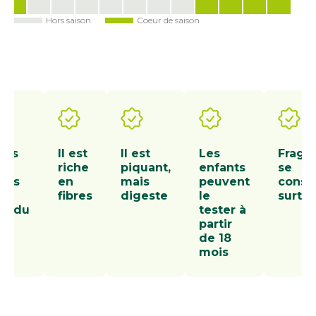
Hors saison
Coeur de saison
Jan
Fév
Mar
Avr
Mai
Juin
Juil
Août
Sep
Oct
Nov
Déc
dis
Il est
Il est
Les
Fragile
 ne
riche
piquant,
enfants
se
 pas
en
mais
peuvent
cons
fibres
digeste
le
surtou
ondu
tester à
 le
partir
rt
de 18
mois