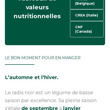
(Belgique)
valeurs
nutritionnelles
CREA (Italie)
CNF
(Canada)
LE BON MOMENT POUR EN MANGER
L’automne et l’hiver.
Le radis noir est un légume de basse
saison par excellence. Sa pleine saison
s’étale
de septembre
à
janvier
.