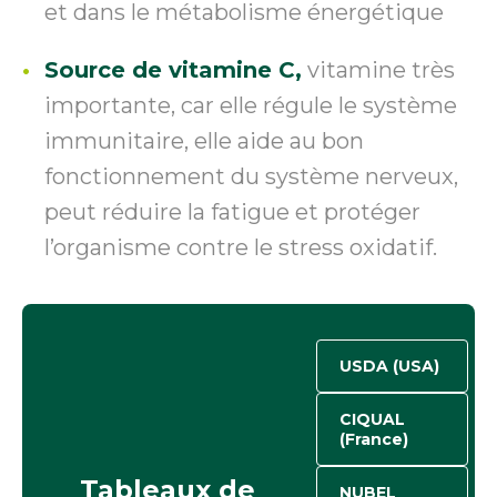
et dans le métabolisme énergétique
Source de vitamine C,
vitamine très
importante, car elle régule le système
immunitaire, elle aide au bon
fonctionnement du système nerveux,
peut réduire la fatigue et protéger
l’organisme contre le stress oxidatif.
USDA (USA)
CIQUAL
(France)
Tableaux de
NUBEL