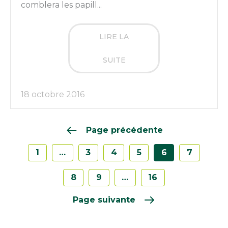
comblera les papill...
LIRE LA
SUITE
18 octobre 2016
Page précédente
1
…
3
4
5
6
7
8
9
…
16
Page suivante