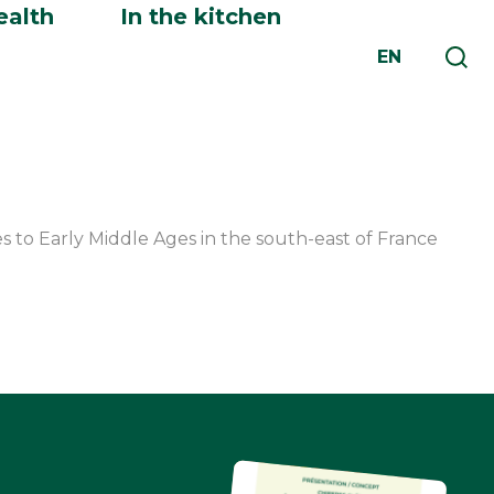
ealth
In the kitchen
EN
es to Early Middle Ages in the south-east of France