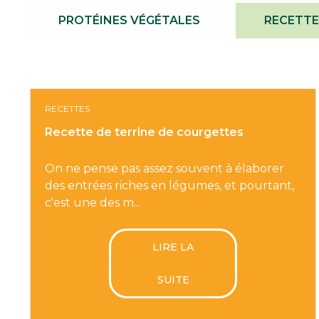
PROTÉINES VÉGÉTALES
RECETTE
RECETTES
Recette de terrine de courgettes
On ne pense pas assez souvent à élaborer
des entrées riches en légumes, et pourtant,
c'est une des m...
LIRE LA
SUITE