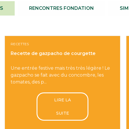
S
RENCONTRES FONDATION
SIM
RECETTES
Recette de gazpacho de courgette
Une entrée festive mais très très légère ! Le
gazpacho se fait avec du concombre, les
tomates, des p...
LIRE LA
SUITE