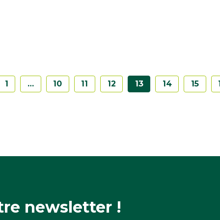
1
…
10
11
12
13
14
15
re newsletter !