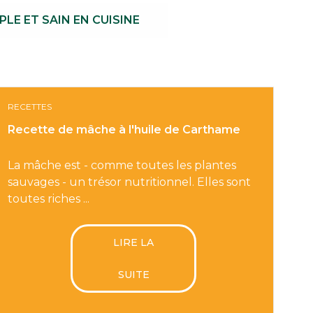
PLE ET SAIN EN CUISINE
RECETTES
Recette de mâche à l'huile de Carthame
La mâche est - comme toutes les plantes
sauvages - un trésor nutritionnel. Elles sont
toutes riches ...
LIRE LA
SUITE